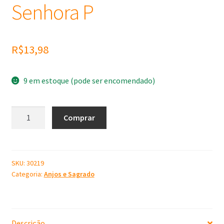
Senhora P
R$
13,98
9 em estoque (pode ser encomendado)
Molde
Comprar
de
Silicone
Nossa
Senhora
SKU:
30219
Categoria:
Anjos e Sagrado
P
quantidade
Descrição