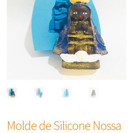
Frascos
Extratos
Matéria Prima
Corante, Pigmento e Óxido
Manteiga
Óleos
Insumos para Vela
Molde de Silicone Nossa