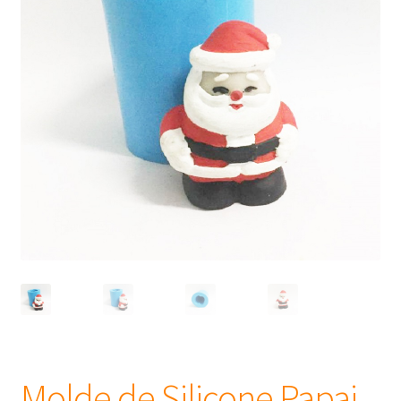
Frascos
Extratos
Matéria Prima
Corante, Pigmento e Óxido
Manteiga
Óleos
Insumos para Vela
Molde de Silicone Papai