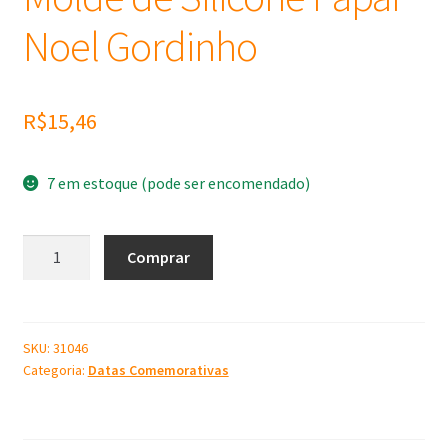
Noel Gordinho
R$
15,46
7 em estoque (pode ser encomendado)
Molde
Comprar
de
Silicone
Papai
Noel
SKU:
31046
Categoria:
Datas Comemorativas
Gordinho
quantidade