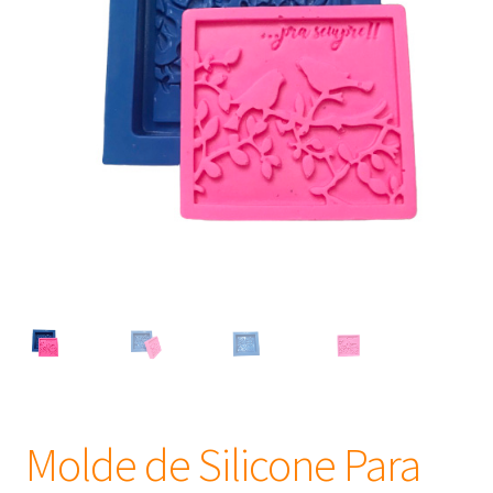
Frascos
Extratos
Matéria Prima
Corante, Pigmento e Óxido
Manteiga
Óleos
Insumos para Vela
Molde de Silicone Para