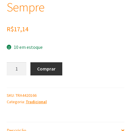
Sempre
R$
17,14
10 em estoque
Molde
Comprar
de
Silicone
Para
Sempre
SKU:
TRA4420166
Categoria:
Tradicional
quantidade
Descrição