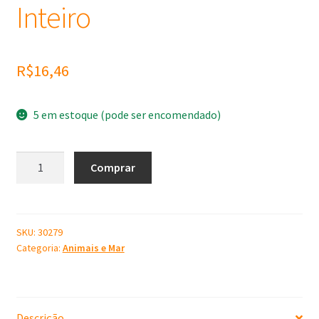
Inteiro
R$
16,46
5 em estoque (pode ser encomendado)
Molde
Comprar
de
Silicone
Pato
Inteiro
SKU:
30279
Categoria:
Animais e Mar
quantidade
Descrição