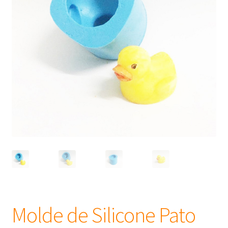
Frascos
Extratos
Matéria Prima
Corante, Pigmento e Óxido
Manteiga
Óleos
Insumos para Vela
Molde de Silicone Pato