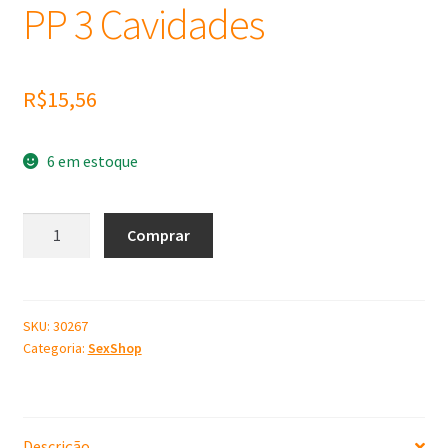
PP 3 Cavidades
R$
15,56
6 em estoque
Molde
Comprar
de
Silicone
Pênis
PP
SKU:
30267
Categoria:
SexShop
3
Cavidades
quantidade
Descrição