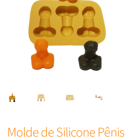
Frascos
Extratos
Matéria Prima
Corante, Pigmento e Óxido
Manteiga
Óleos
Insumos para Vela
Molde de Silicone Pênis