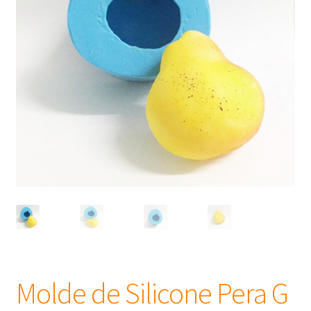
Frascos
Extratos
Matéria Prima
Corante, Pigmento e Óxido
Manteiga
Óleos
Insumos para Vela
Molde de Silicone Pera G