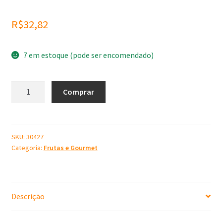
R$
32,82
7 em estoque (pode ser encomendado)
Molde
Comprar
de
Silicone
Pera
G
SKU:
30427
Categoria:
Frutas e Gourmet
quantidade
Descrição