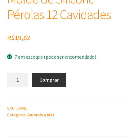
Pérolas 12 Cavidades
R$
19,82
7 em estoque (pode ser encomendado)
Molde
Comprar
de
Silicone
Pérolas
12
SKU:
30041
Categoria:
Animais e Mar
Cavidades
quantidade