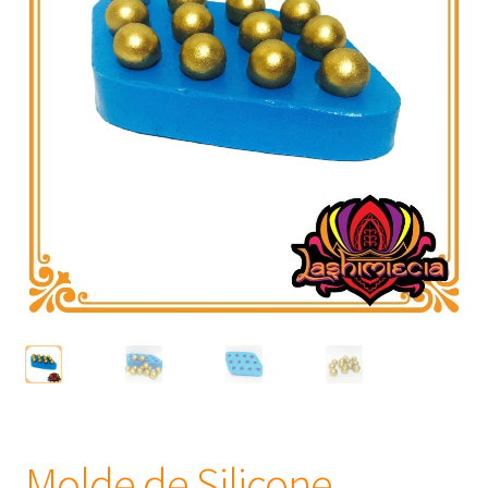
Frascos
Extratos
Matéria Prima
Corante, Pigmento e Óxido
Manteiga
Óleos
Insumos para Vela
Molde de Silicone