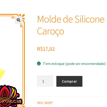
Molde de Silicon
Caroço
R$
17,02
7 em estoque (pode ser encomendado)
Molde
Comprar
de
Silicone
Pêssego
Com
SKU:
30297