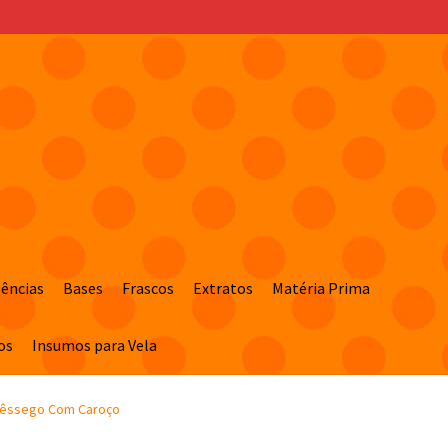
sências
Bases
Frascos
Extratos
Matéria Prima
os
Insumos para Vela
 Pêssego Com Caroço