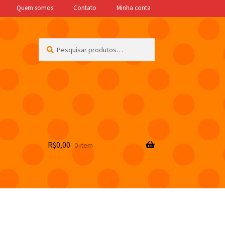
Quem somos
Contato
Minha conta
Pesquisar
Pesquisar
por:
R$
0,00
0 item