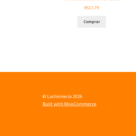
R$
17,79
Comprar
© Lashimiecia 2026
Built with WooCommerce
.