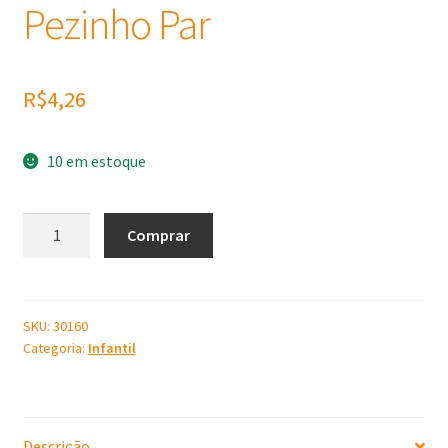
Pezinho Par
R$
4,26
10 em estoque
Molde
Comprar
de
Silicone
Pezinho
Par
SKU:
30160
Categoria:
Infantil
quantidade
Descrição