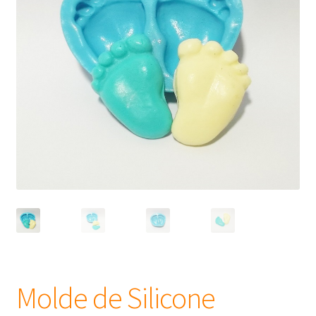
Frascos
Extratos
Matéria Prima
Corante, Pigmento e Óxido
Manteiga
Óleos
Insumos para Vela
Molde de Silicone