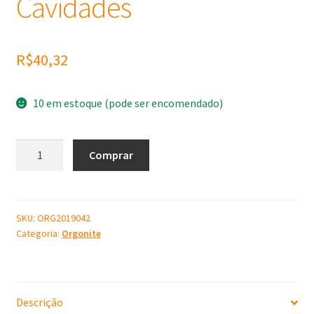
Cavidades
R$
40,32
10 em estoque (pode ser encomendado)
Molde
Comprar
de
Silicone
Pingente
Gota
SKU:
ORG2019042
Categoria:
Orgonite
G
6
Cavidades
quantidade
Descrição