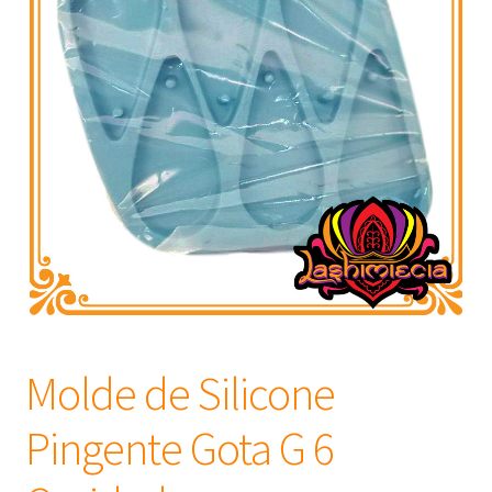
Frascos
Extratos
Matéria Prima
Corante, Pigmento e Óxido
Manteiga
Óleos
Molde de Silicone
Insumos para Vela
Pingente Gota G 6