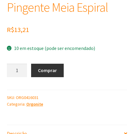
Pingente Meia Espiral
R$
13,21
10 em estoque (pode ser encomendado)
Molde
Comprar
de
Silicone
Pingente
Meia
SKU:
ORG0416031
Categoria:
Orgonite
Espiral
quantidade
Descrição