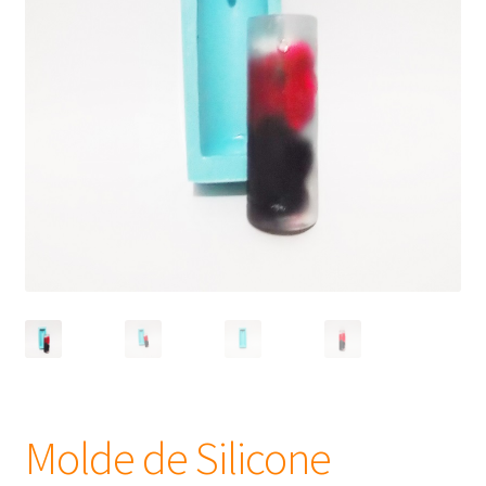
Frascos
Extratos
Matéria Prima
Corante, Pigmento e Óxido
Manteiga
Óleos
Insumos para Vela
Molde de Silicone