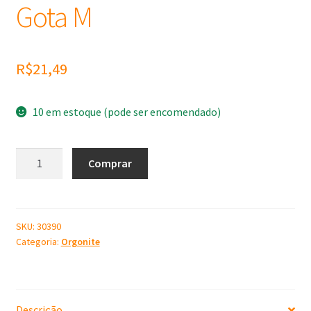
Gota M
R$
21,49
10 em estoque (pode ser encomendado)
Molde
Comprar
de
Silicone
Pingo
Gota
SKU:
30390
Categoria:
Orgonite
M
quantidade
Descrição