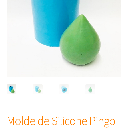
Frascos
Extratos
Matéria Prima
Corante, Pigmento e Óxido
Manteiga
Óleos
Insumos para Vela
Molde de Silicone Pingo