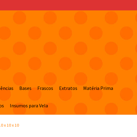
sências
Bases
Frascos
Extratos
Matéria Prima
os
Insumos para Vela
0 x 10 x 10