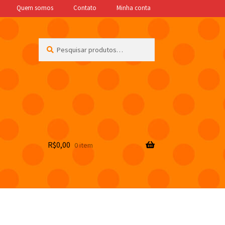
Quem somos
Contato
Minha conta
Pesquisar
Pesquisar
por:
R$
0,00
0 item