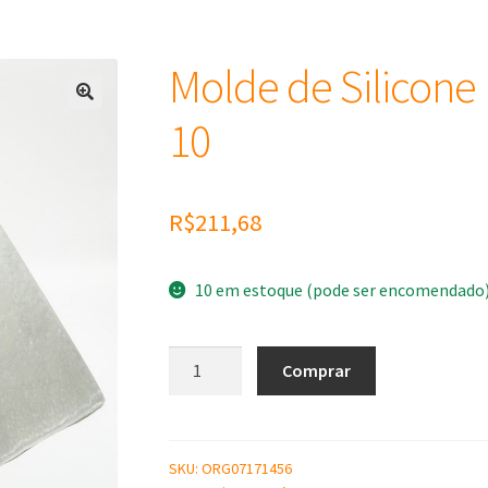
Molde de Silicone 
10
R$
211,68
10 em estoque (pode ser encomendado
Molde
Comprar
de
Silicone
Pirâmide
10
SKU:
ORG07171456