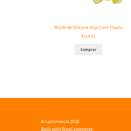
Molde de Silicone Anjo Com Flauta
R$
14,22
Comprar
© Lashimiecia 2026
Built with WooCommerce
.