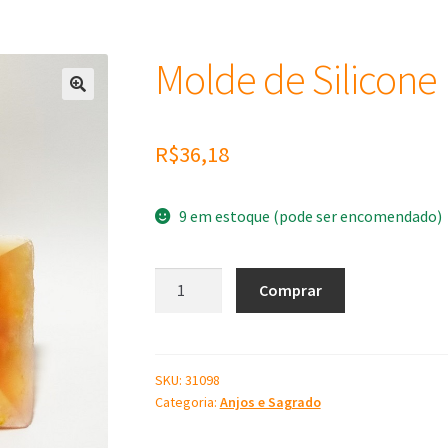
Molde de Silicone 
R$
36,18
9 em estoque (pode ser encomendado)
Molde
Comprar
de
Silicone
Pirâmide
Lisa
SKU:
31098
Categoria:
Anjos e Sagrado
M
quantidade