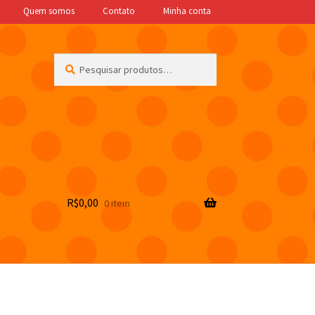
Quem somos
Contato
Minha conta
Pesquisar
Pesquisar
por:
R$
0,00
0 item