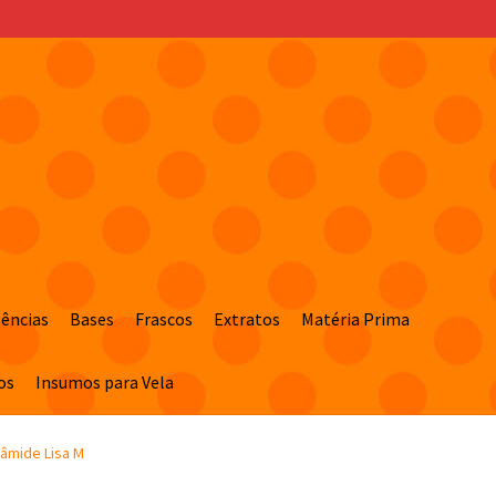
sências
Bases
Frascos
Extratos
Matéria Prima
os
Insumos para Vela
râmide Lisa M