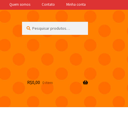
Quem somos
Contato
Minha conta
Pesquisar
Pesquisar
por:
R$
0,00
0 item