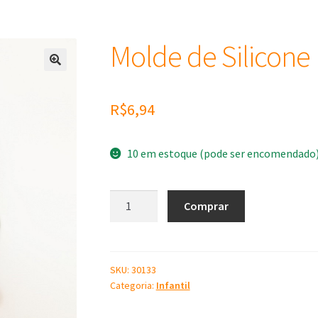
Molde de Silicone
R$
6,94
10 em estoque (pode ser encomendado
Molde
Comprar
de
Silicone
Pokebola
P
SKU:
30133
Categoria:
Infantil
quantidade