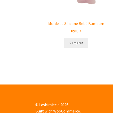
Molde de Silicone Bebê Bumbum
R$
8,84
Comprar
© Lashimiecia 2026
Built with WooCommerce
.