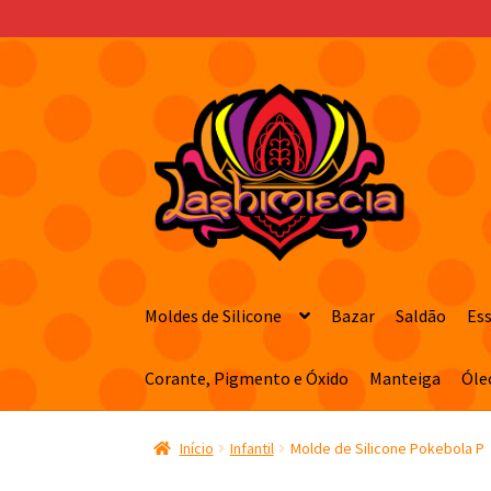
Pular
Pular
para
para
navegação
o
conteúdo
Moldes de Silicone
Bazar
Saldão
Es
Corante, Pigmento e Óxido
Manteiga
Óle
Início
Infantil
Molde de Silicone Pokebola P