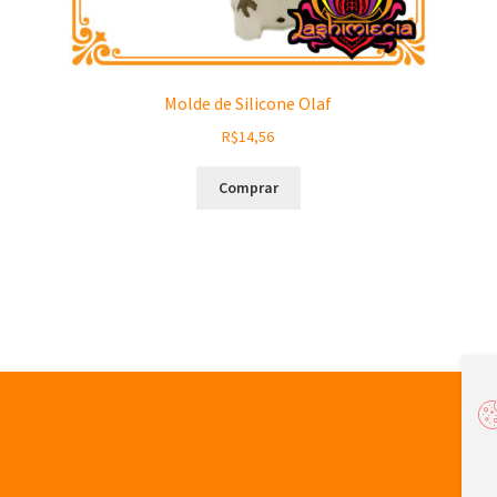
Molde de Silicone Olaf
R$
14,56
Comprar