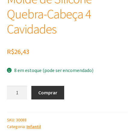
Quebra-Cabeça 4
Cavidades
R$
26,43
8 em estoque (pode ser encomendado)
Molde
Comprar
de
Silicone
Quebra-
Cabeça
SKU:
30088
Categoria:
Infantil
4
Cavidades