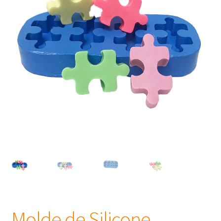
Frascos
Extratos
Matéria Prima
Corante, Pigmento e Óxido
Manteiga
Óleos
Insumos para Vela
Molde de Silicone