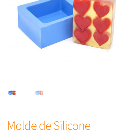
Frascos
Extratos
Matéria Prima
Corante, Pigmento e Óxido
Manteiga
Óleos
Insumos para Vela
Molde de Silicone