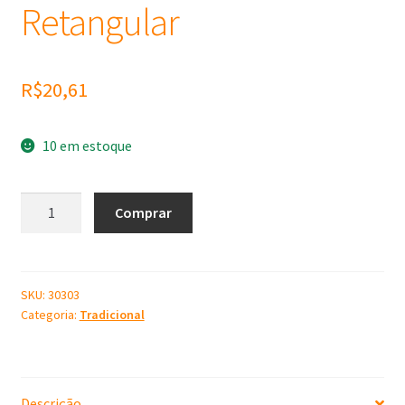
Retangular
R$
20,61
10 em estoque
Molde
Comprar
de
Silicone
Retangular
quantidade
SKU:
30303
Categoria:
Tradicional
Descrição