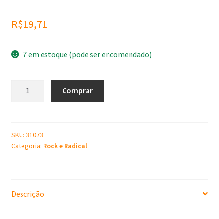
R$
19,71
7 em estoque (pode ser encomendado)
Molde
Comprar
de
Silicone
Skate
quantidade
SKU:
31073
Categoria:
Rock e Radical
Descrição