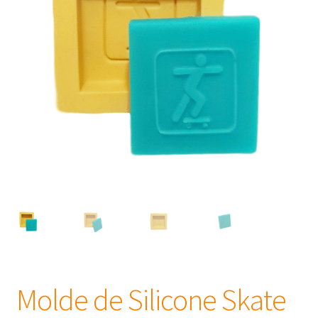
Frascos
Extratos
Matéria Prima
Corante, Pigmento e Óxido
Manteiga
Óleos
Insumos para Vela
Molde de Silicone Skate