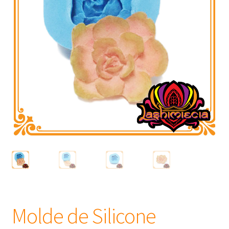
Frascos
Extratos
Matéria Prima
Corante, Pigmento e Óxido
Manteiga
Óleos
Insumos para Vela
Molde de Silicone