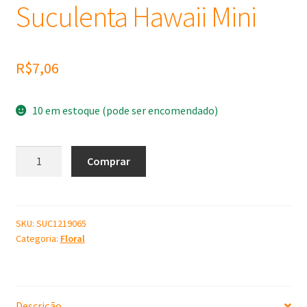
Suculenta Hawaii Mini
R$
7,06
10 em estoque (pode ser encomendado)
Molde
Comprar
de
Silicone
Suculenta
Hawaii
SKU:
SUC1219065
Categoria:
Floral
Mini
quantidade
Descrição