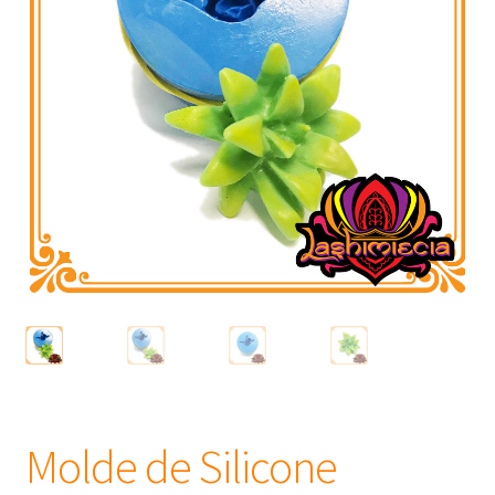
Frascos
Extratos
Matéria Prima
Corante, Pigmento e Óxido
Manteiga
Óleos
Insumos para Vela
Molde de Silicone