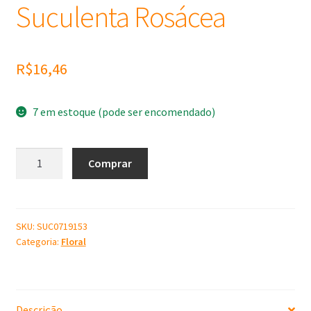
Suculenta Rosácea
R$
16,46
7 em estoque (pode ser encomendado)
Molde
Comprar
de
Silicone
Suculenta
Rosácea
SKU:
SUC0719153
Categoria:
Floral
quantidade
Descrição