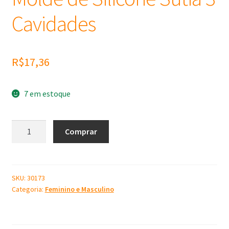
Cavidades
R$
17,36
7 em estoque
Molde
Comprar
de
Silicone
Sutiã
3
SKU:
30173
Categoria:
Feminino e Masculino
Cavidades
quantidade