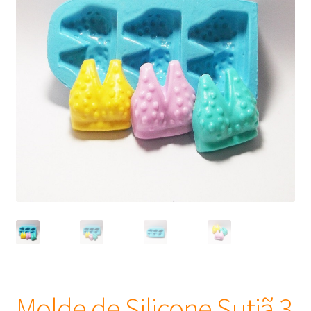
Frascos
Extratos
Matéria Prima
Corante, Pigmento e Óxido
Manteiga
Óleos
Insumos para Vela
Molde de Silicone Sutiã 3