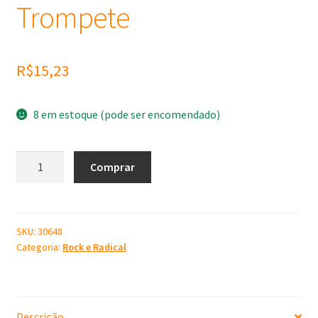
Trompete
R$
15,23
8 em estoque (pode ser encomendado)
Molde
Comprar
de
Silicone
Trompete
quantidade
SKU:
30648
Categoria:
Rock e Radical
Descrição