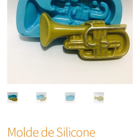
Frascos
Extratos
Matéria Prima
Corante, Pigmento e Óxido
Manteiga
Óleos
Insumos para Vela
Molde de Silicone