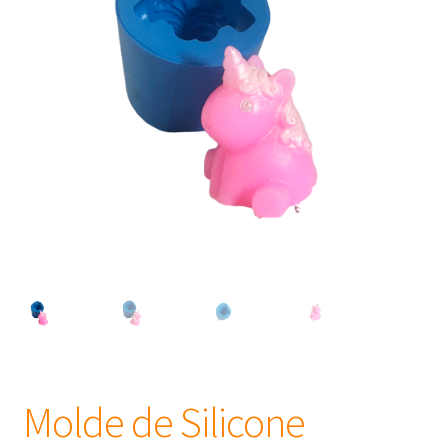
Frascos
Extratos
Matéria Prima
Corante, Pigmento e Óxido
Manteiga
Óleos
Insumos para Vela
Molde de Silicone