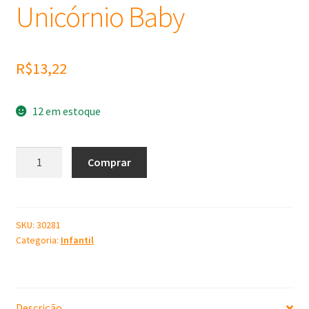
Unicórnio Baby
R$
13,22
12 em estoque
Molde
Comprar
de
Silicone
Unicórnio
Baby
SKU:
30281
Categoria:
Infantil
quantidade
Descrição