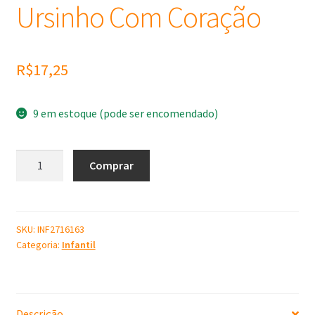
Ursinho Com Coração
R$
17,25
9 em estoque (pode ser encomendado)
Molde
Comprar
de
Silicone
Ursinho
Com
SKU:
INF2716163
Categoria:
Infantil
Coração
quantidade
Descrição