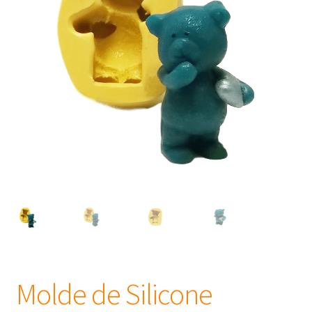
Frascos
Extratos
Matéria Prima
Corante, Pigmento e Óxido
Manteiga
Óleos
Insumos para Vela
Molde de Silicone