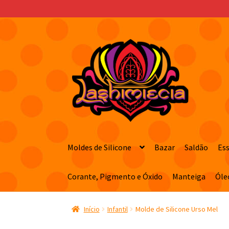
Pular
Pular
para
para
navegação
o
conteúdo
Moldes de Silicone
Bazar
Saldão
Es
Corante, Pigmento e Óxido
Manteiga
Óle
Início
Infantil
Molde de Silicone Urso Mel