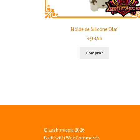
Molde de Silicone Olaf
R$
14,56
Comprar
© Lashimiecia 2026
Built with WooCommerce
.