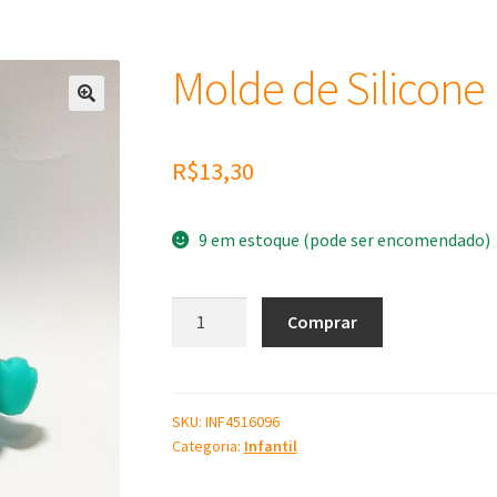
Molde de Silicone
R$
13,30
9 em estoque (pode ser encomendado)
Molde
Comprar
de
Silicone
Urso
Mel
SKU:
INF4516096
Categoria:
Infantil
quantidade