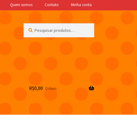
Quem somos
Contato
Minha conta
Pesquisar
Pesquisar
por:
R$
0,00
0 item