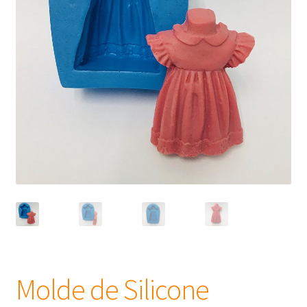
Frascos
Extratos
Matéria Prima
Corante, Pigmento e Óxido
Manteiga
Óleos
Insumos para Vela
Molde de Silicone