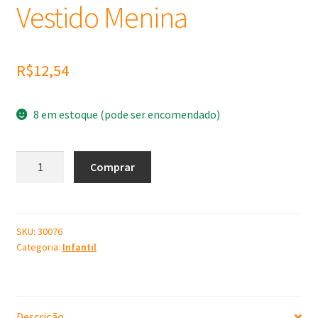
Vestido Menina
R$
12,54
8 em estoque (pode ser encomendado)
Molde
Comprar
de
Silicone
Vestido
Menina
SKU:
30076
Categoria:
Infantil
quantidade
Descrição