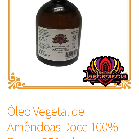
Frascos
Extratos
Matéria Prima
Corante, Pigmento e Óxido
Manteiga
Óleos
Óleo Vegetal de
Insumos para Vela
Amêndoas Doce 100%