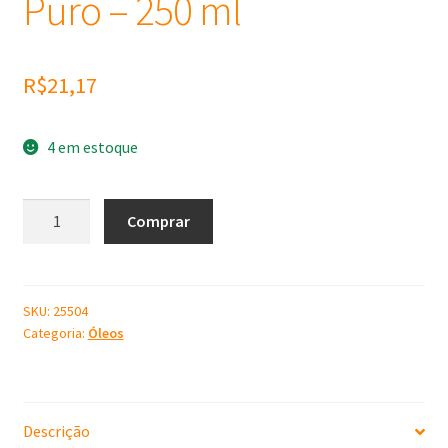
Puro – 250 ml
R$
21,17
4 em estoque
Óleo
Comprar
Vegetal
de
Amêndoas
Doce
SKU:
25504
Categoria:
Óleos
100%
Puro
-
250
Descrição
ml