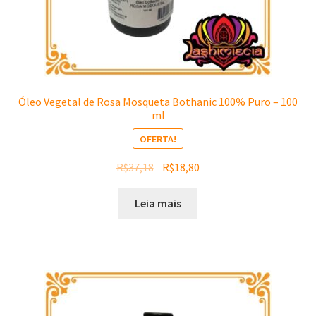
Óleo Vegetal de Rosa Mosqueta Bothanic 100% Puro – 100
ml
OFERTA!
O
O
R$
37,18
R$
18,80
preço
preço
original
atual
Leia mais
era:
é:
R$37,18.
R$18,80.