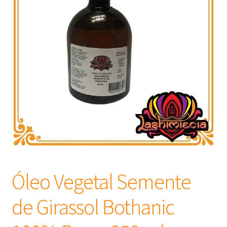
Frascos
Extratos
Matéria Prima
Corante, Pigmento e Óxido
Manteiga
Óleos
Óleo Vegetal Semente
Insumos para Vela
de Girassol Bothanic