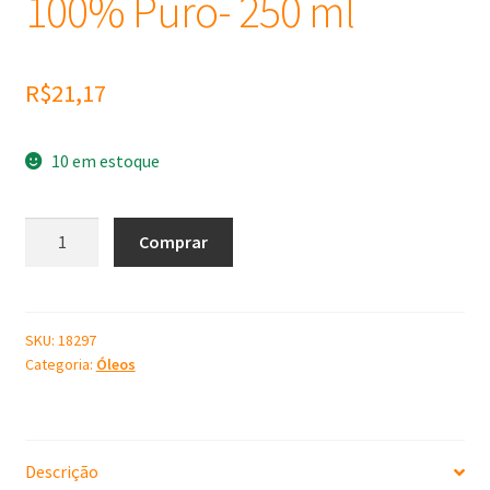
100% Puro- 250 ml
R$
21,17
10 em estoque
Óleo
Comprar
Vegetal
Semente
de
Girassol
SKU:
18297
Categoria:
Óleos
Bothanic
100%
Puro-
250
Descrição
ml