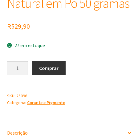
Natural em Pó 50 gramas
R$
29,90
27 em estoque
Óxido
Comprar
de
Cromo
Verde
Pigmento
SKU:
25096
Categoria:
Corante e Pigmento
Mineral
Natural
em
Pó
Descrição
50