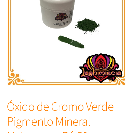
Frascos
Extratos
Matéria Prima
Corante, Pigmento e Óxido
Manteiga
Óleos
Óxido de Cromo Verde
Insumos para Vela
Pigmento Mineral