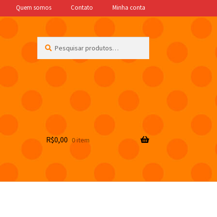
Quem somos
Contato
Minha conta
Pesquisar
Pesquisar
por:
R$
0,00
0 item