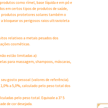
produtos como rímel, base líquida e em pó e
s em certos tipos de produtos de saúde,
ns produtos protetores solares também o
a bloquear os perigosos raios ultravioleta
sitos relativos a metais pesados dos
cações cosméticas.
não estão limitadas a):
velas para massagem, shampoos, máscaras,
eu gosto pessoal (valores de referência).
 1,0% a 5,0%, calculado pelo peso total dos
culadas pelo peso total. Equivale a 3? 5
ade de cor desejada.