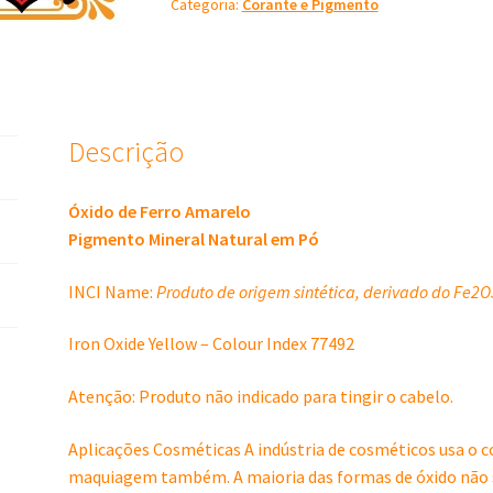
Categoria:
Corante e Pigmento
Mineral
Natural
em
Pó
20
gramas
Descrição
quantidade
Óxido de Ferro Amarelo
Pigmento Mineral Natural em Pó
INCI Name:
Produto de origem sintética, derivado do Fe2
Iron Oxide Yellow – Colour Index 77492
Atenção: Produto não indicado para tingir o cabelo.
Aplicações Cosméticas A indústria de cosméticos usa o 
maquiagem também. A maioria das formas de óxido não s