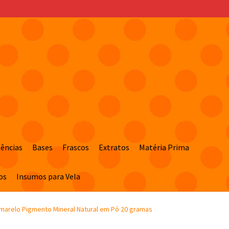
sências
Bases
Frascos
Extratos
Matéria Prima
os
Insumos para Vela
marelo Pigmento Mineral Natural em Pó 20 gramas