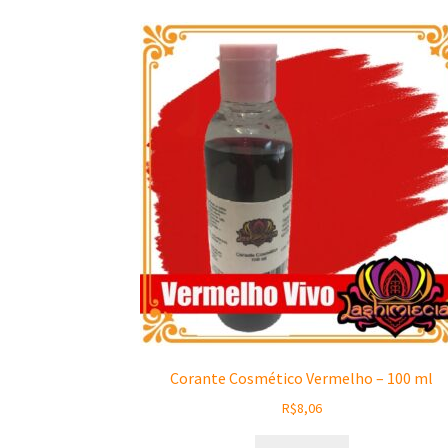
Corante Cosmético Vermelho – 100 ml
R$
8,06