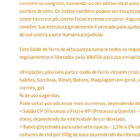
corroem ou sangram, tornando-os um aditivo ideal para 
sombra de olho. Os óxidos também podem ser encontrado
como talco em pó, creme facial e creme corporal. Algu
contêm. Sua estrutura geralmente é pensada para ajudar 
do sol contra a pele humana prejudicial.
Este óxido de ferro de alta pureza cumpre todos os requi
regulamentos e liberados pela ANVISA para uso em apli
Utilizações possíveis para o óxido de ferro incluem (mas 
Sabões, Sombras, Rímel, Batons, Maquiagem em geral, 
cremes, gel.
% de uso sugeridas:
Pode optar por adicionar mais ou menos, dependendo do s
= Sabão CP (Processo a Frio) e HP (Processo a Quente) –
óleos, dependendo da intensidade de cor desejada.
= Bases glicerinada para sabonete opacas – 1,5% a 2% cal
colheres de chá por 500g de base dependendo da intensid