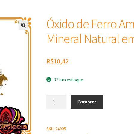
Óxido de Ferro A
Mineral Natural e
R$
10,42
37 em estoque
Óxido
Comprar
de
Ferro
Amarelo
Pigmento
SKU:
24005