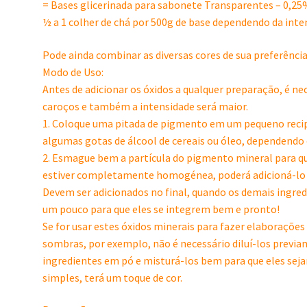
= Bases glicerinada para sabonete Transparentes – 0,25%
½ a 1 colher de chá por 500g de base dependendo da inten
Pode ainda combinar as diversas cores de sua preferência
Modo de Uso:
Antes de adicionar os óxidos a qualquer preparação, é n
caroços e também a intensidade será maior.
1. Coloque uma pitada de pigmento em um pequeno recipi
algumas gotas de álcool de cereais ou óleo, dependendo 
2. Esmague bem a partícula do pigmento mineral para qu
estiver completamente homogénea, poderá adicioná-lo 
Devem ser adicionados no final, quando os demais ingre
um pouco para que eles se integrem bem e pronto!
Se for usar estes óxidos minerais para fazer elaboraçõ
sombras, por exemplo, não é necessário diluí-los previa
ingredientes em pó e misturá-los bem para que eles seja
simples, terá um toque de cor.