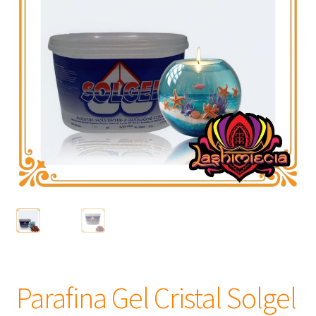
Frascos
Extratos
Matéria Prima
Corante, Pigmento e Óxido
Manteiga
Óleos
Insumos para Vela
Parafina Gel Cristal Solgel