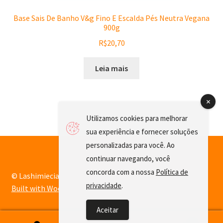
Base Sais De Banho V&g Fino E Escalda Pés Neutra Vegana
900g
R$
20,70
Leia mais
Utilizamos cookies para melhorar
sua experiência e fornecer soluções
personalizadas para você. Ao
continuar navegando, você
concorda com a nossa
Política de
© Lashimiecia 2026
privacidade
.
Built with WooCommerce
.
Aceitar
0