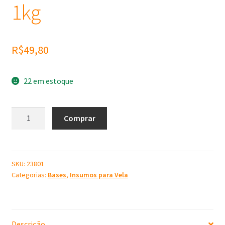
1kg
R$
49,80
22 em estoque
Parafina
Comprar
Gel
Cristal
Solgel
1kg
SKU:
23801
Categorias:
Bases
,
Insumos para Vela
quantidade
Descrição