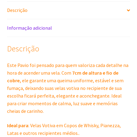
Velas
Descrição
Votiva,
Copo
de
Informação adicional
Whisky,
Pianezza
Descrição
-
100
Unidades
Este Pavio foi pensado para quem valoriza cada detalhe na
quantidade
hora de acender uma vela. Com
7cm de altura e fio de
cobre,
ele garante uma queima uniforme, estável e sem
fumaça, deixando suas velas votiva no recipiente de sua
escolha ficará perfeita, elegante e aconchegante. Ideal
para criar momentos de calma, luz suave e memórias
cheias de carinho.
Ideal para
: Velas Votiva em Copos de Whisky, Pianezza,
Latas e outros recipientes médios..