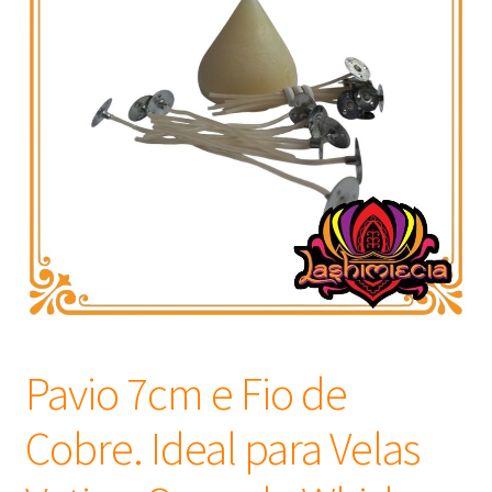
Frascos
Extratos
Matéria Prima
Corante, Pigmento e Óxido
Manteiga
Óleos
Pavio 7cm e Fio de
Insumos para Vela
Cobre. Ideal para Velas