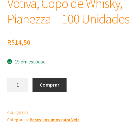
Votiva, Copo de Whisky,
Pianezza – 100 Unidades
R$
14,50
19 em estoque
Pavio
Comprar
7cm
e
Fio
de
SKU:
26210
Categorias:
Bases
,
Insumos para Vela
Cobre.
Ideal
para