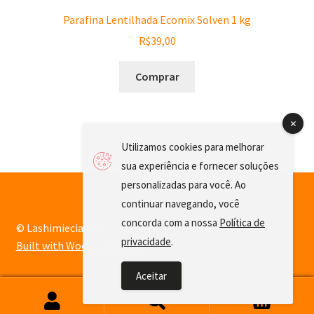
Parafina Lentilhada Ecomix Solven 1 kg
R$
39,00
Comprar
Utilizamos cookies para melhorar
sua experiência e fornecer soluções
personalizadas para você. Ao
continuar navegando, você
concorda com a nossa
Política de
© Lashimiecia 2026
privacidade
.
Built with WooCommerce
.
Aceitar
0
Pesquisar
Pesquisar