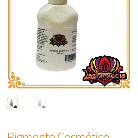
Frascos
Extratos
Matéria Prima
Corante, Pigmento e Óxido
Manteiga
Óleos
Insumos para Vela
Pigmento Cosmético