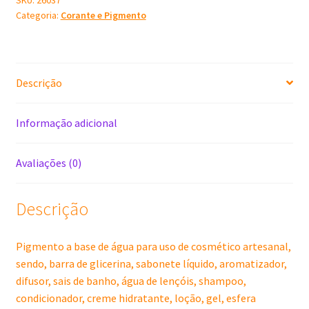
Categoria:
Corante e Pigmento
ml
Lashimiecia
no
pix
Descrição
R$
8,87
quantidade
Informação adicional
Avaliações (0)
Descrição
Pigmento a base de água para uso de cosmético artesanal,
sendo, barra de glicerina, sabonete líquido, aromatizador,
difusor, sais de banho, água de lençóis, shampoo,
condicionador, creme hidratante, loção, gel, esfera