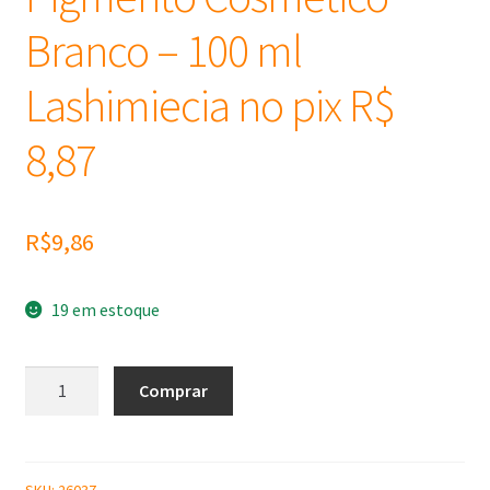
Branco – 100 ml
Lashimiecia no pix R$
8,87
R$
9,86
19 em estoque
Pigmento
Comprar
Cosmético
Branco
-
100
SKU:
26037