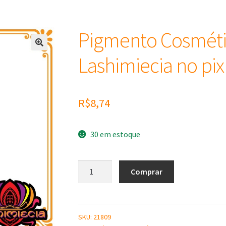
Pigmento Cosmétic
Lashimiecia no pix
R$
8,74
30 em estoque
Pigmento
Comprar
Cosmético
Preto
-
100
SKU:
21809