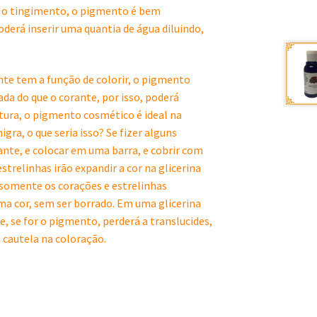
ra o tingimento, o pigmento é bem
oderá inserir uma quantia de água diluindo,
nte tem a função de colorir, o pigmento
a do que o corante, por isso, poderá
tura, o pigmento cosmético é ideal na
ra, o que seria isso? Se fizer alguns
nte, e colocar em uma barra, e cobrir com
trelinhas irão expandir a cor na glicerina
, somente os corações e estrelinhas
a cor, sem ser borrado. Em uma glicerina
, se for o pigmento, perderá a translucides,
m cautela na coloração.