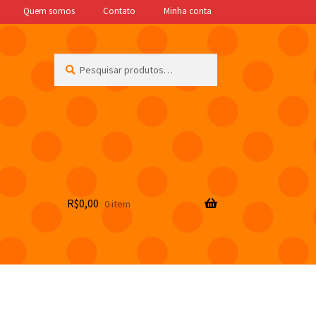
Quem somos
Contato
Minha conta
Pesquisar
Pesquisar
por:
R$
0,00
0 item