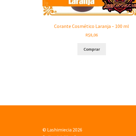
Corante Cosmético Laranja – 100 ml
R$
8,06
Comprar
© Lashimiecia 2026