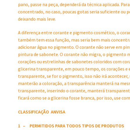
pano, passe na peça, dependerá da técnica aplicada. Pa
concentrado, no caso, poucas gotas seria suficiente ou p
deixando mais leve.
A diferença entre corante e pigmento cosmético, o cora
também tem essa função, mas seria bem mais concentrad
adicionar água no pigmento. O corante não serve em pin
pintura de sabonete. O corante não migra, o pigmento mig
corações ou estrelinhas de sabonetes coloridos com cora
glicerina transparente, em pouco tempo, os corações e es
transparente, se for o pigmento, isso não irá acontecer
manterão a coloração, a transparência manterá na mesm
transparente, inserindo o corante, manterá transparente
ficará como se a glicerina fosse branca, por isso, use co
CLASSIFICAÇÃO
ANVISA
1 – PERMITIDOS PARA TODOS TIPOS DE PRODUTOS