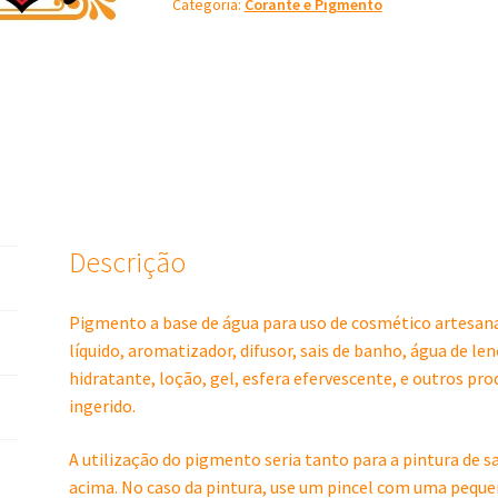
Categoria:
Corante e Pigmento
ml
Lashimiecia
no
pix
R$
7,86
quantidade
Descrição
Pigmento a base de água para uso de cosmético artesanal
líquido, aromatizador, difusor, sais de banho, água de l
hidratante, loção, gel, esfera efervescente, e outros pr
ingerido.
A utilização do pigmento seria tanto para a pintura de 
acima. No caso da pintura, use um pincel com uma peque