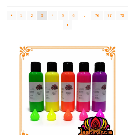
by
latest
Frascos
1
2
3
4
5
6
…
76
77
78
Extratos
Matéria Prima
Corante, Pigmento e Óxido
Manteiga
Óleos
Insumos para Vela