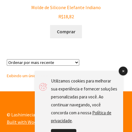
Molde de Silicone Elefante Indiano
R$
18,82
Comprar
Exibindo um único resultado
Utilizamos cookies para melhorar
sua experiência e fornecer soluções
personalizadas para você. Ao
continuar navegando, você
concorda com a nossa
Política de
© Lashimiecia 2026
privacidade
.
Built with WooCommerce
.