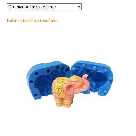
Frascos
Exibindo um único resultado
Extratos
Matéria Prima
Corante, Pigmento e Óxido
Manteiga
Óleos
Insumos para Vela