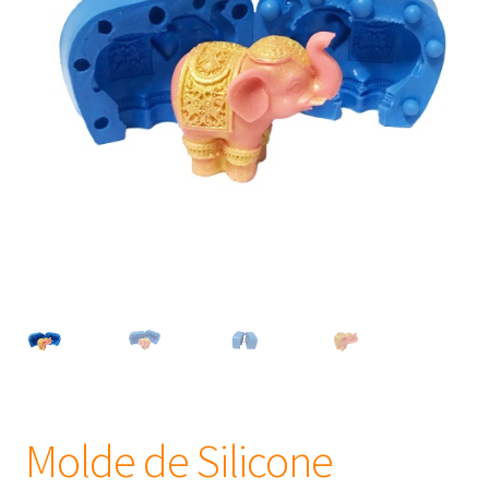
Frascos
Extratos
Matéria Prima
Corante, Pigmento e Óxido
Manteiga
Óleos
Insumos para Vela
Molde de Silicone