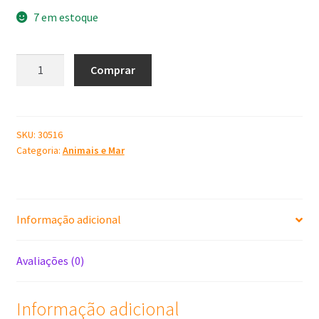
7 em estoque
Molde
Comprar
de
Silicone
Elefante
Indiano
SKU:
30516
Categoria:
Animais e Mar
quantidade
Informação adicional
Avaliações (0)
Informação adicional