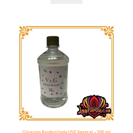
Glicerina Biodestilada USP Vegetal – 500 ml