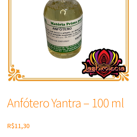
Frascos
Extratos
Matéria Prima
Corante, Pigmento e Óxido
Manteiga
Óleos
Anfótero Yantra – 100 ml
Insumos para Vela
R$
11,30