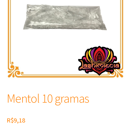
Frascos
Extratos
Matéria Prima
Corante, Pigmento e Óxido
Manteiga
Óleos
Mentol 10 gramas
Insumos para Vela
R$
9,18