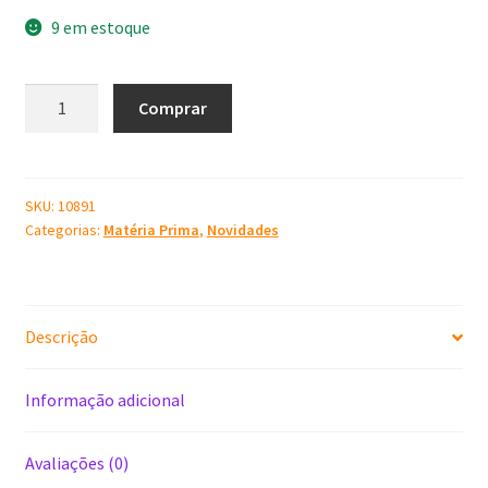
9 em estoque
Mentol
Comprar
10
gramas
quantidade
SKU:
10891
Categorias:
Matéria Prima
,
Novidades
Descrição
Informação adicional
Avaliações (0)