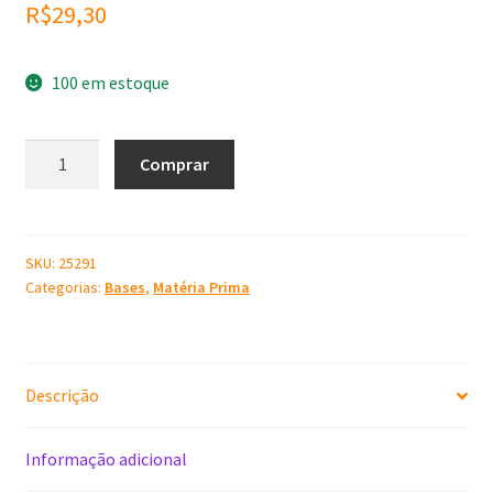
R$
29,30
100 em estoque
Base
Comprar
Gel
Suspensora
V&G
-
SKU:
25291
Categorias:
Bases
,
Matéria Prima
1
litro
quantidade
Descrição
Informação adicional