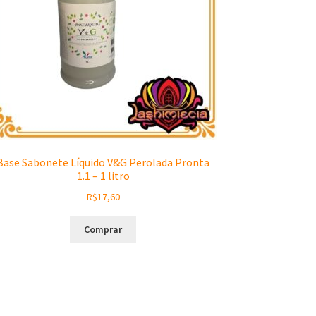
Base Sabonete Líquido V&G Perolada Pronta
1.1 – 1 litro
R$
17,60
Comprar