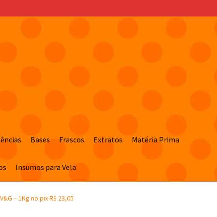
sências
Bases
Frascos
Extratos
Matéria Prima
os
Insumos para Vela
V&G – 1Kg no pix R$ 23,05