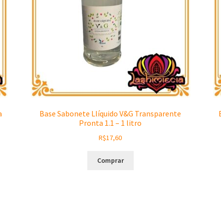
a
Base Sabonete Llíquido V&G Transparente
Pronta 1.1 – 1 litro
R$
17,60
Comprar