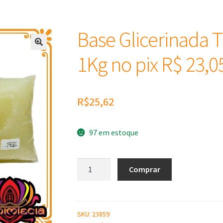
Base Glicerinada 
1Kg no pix R$ 23,0
R$
25,62
97 em estoque
Base
Comprar
Glicerinada
Transparente
V&G
-
SKU:
23859