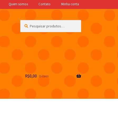
Quem somos
Contato
Minha conta
Pesquisar
Pesquisar
por:
R$
0,00
0 item