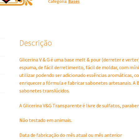
Categoria:
Bases
1Kg
no
pix
R$
23,05
quantidade
Descrição
Glicerina V & G é uma base melt & pour (derreter e verter)
espuma, de fácil derretimento, fácil de moldar, com mín
utilizar podendo ser adicionado essências aromáticas, cor
enriquecer a fórmula e fabricar sabonetes artesanais. A 
sabonetes translúcidos.
A Glicerina V&G Transparente é livre de sulfatos, paraben
Não testado em animais.
Data de fabricação do mês atual ou mês anterior