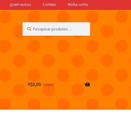
Quem somos
Contato
Minha conta
Pesquisar
Pesquisar
por:
R$
0,00
0 item