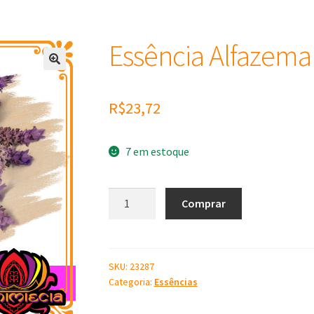
Essência Alfazema
R$
23,72
7 em estoque
Essência
Comprar
Alfazema
100
ml
quantidade
SKU:
23287
Categoria:
Essências