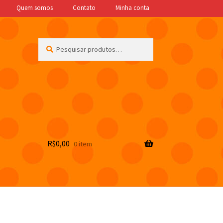
Quem somos
Contato
Minha conta
Pesquisar
Pesquisar
por:
R$
0,00
0 item