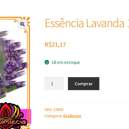
Essência Lavanda 
R$
21,17
18 em estoque
Essência
Comprar
Lavanda
100
ml
quantidade
SKU:
22803
Categoria:
Essências