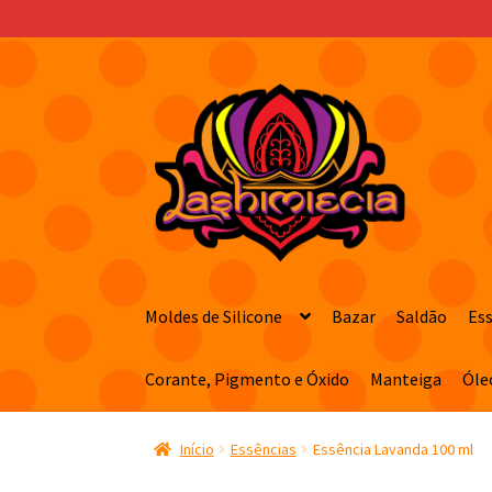
Pular
Pular
para
para
navegação
o
conteúdo
Moldes de Silicone
Bazar
Saldão
Es
Corante, Pigmento e Óxido
Manteiga
Óle
Início
Essências
Essência Lavanda 100 ml