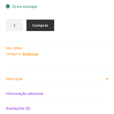
15 em estoque
Essência
Comprar
Banana
100
ml
quantidade
SKU:
20041
Categoria:
Essências
Descrição
Informação adicional
Avaliações (0)