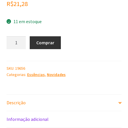
R$
21,28
11 em estoque
Essência
Comprar
Rosas
Vermelhas
100
ml
SKU:
19656
Categorias:
Essências
,
Novidades
quantidade
Descrição
Informação adicional