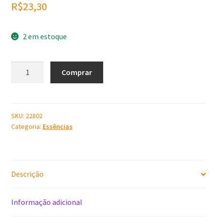
R$
23,30
2 em estoque
Essência
Comprar
Macadâmia
100
ml
quantidade
SKU:
22802
Categoria:
Essências
Descrição
Informação adicional