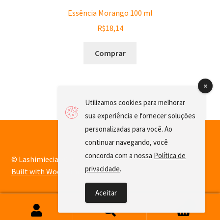
Essência Morango 100 ml
R$
18,14
Comprar
Utilizamos cookies para melhorar
sua experiência e fornecer soluções
personalizadas para você. Ao
continuar navegando, você
concorda com a nossa
Política de
© Lashimiecia 2026
privacidade
.
Built with WooCommerce
.
Aceitar
0
Pesquisar
Pesquisar