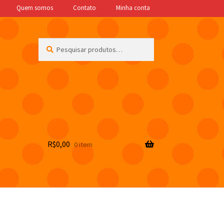
Quem somos
Contato
Minha conta
Pesquisar
Pesquisar
por:
R$
0,00
0 item