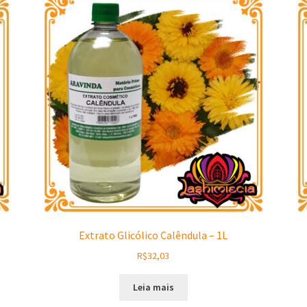
Extrato Glicólico Calêndula – 1L
R$
32,03
Leia mais