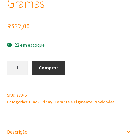
Gramas
R$
32,00
22 em estoque
Mica
Comprar
Cosmético
Pigmento
Prata
50
SKU:
23945
Categorias:
Black Friday
,
Corante e Pigmento
,
Novidades
Gramas
quantidade
Descrição