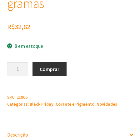
gramas
R$
32,82
8 em estoque
Mica
Comprar
Cosmético
Pigmento
Dourado
50
SKU:
21806
Categorias:
Black Friday
,
Corante e Pigmento
,
Novidades
gramas
quantidade
Descrição