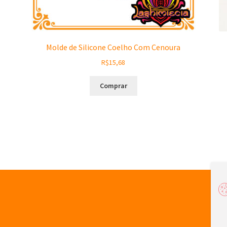
Molde de Silicone Coelho Com Cenoura
R$
15,68
Comprar