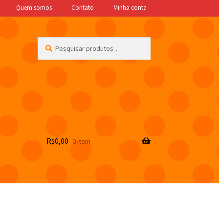
Quem somos
Contato
Minha conta
Pesquisar
Pesquisar
por:
R$
0,00
0 item