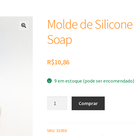
Molde de Silicone
Soap
R$
10,86
9 em estoque (pode ser encomendado)
Molde
Comprar
de
Silicone
Boneco
de
SKU:
31050