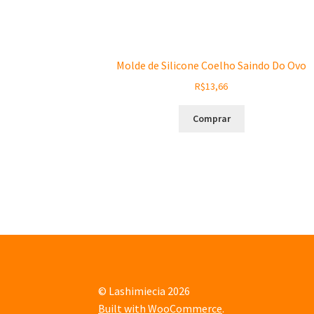
Molde de Silicone Coelho Saindo Do Ovo
R$
13,66
Comprar
© Lashimiecia 2026
Built with WooCommerce
.